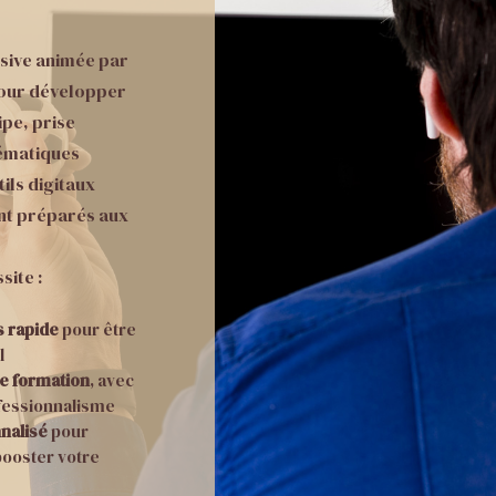
sive animée par
pour développer
ipe, prise
lématiques
tils digitaux
nt préparés aux
ite :
 rapide
pour être
l
re formation
, avec
fessionnalisme
nalisé
pour
 booster votre