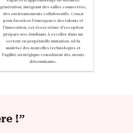
espaces d’apprentissage de dernière
génération, intégrant des salles connectées,
des environnements collaboratifs. Conçu
pour favoriser l’émergence des talents et
l’innovation, cet écosystème d’exception
prépare nos étudiants à exceller dans un
secteur en perpétuelle mutation, où la
maîtrise des nouvelles technologies et
l’agilité stratégique constituent des atouts
déterminants.
re !”