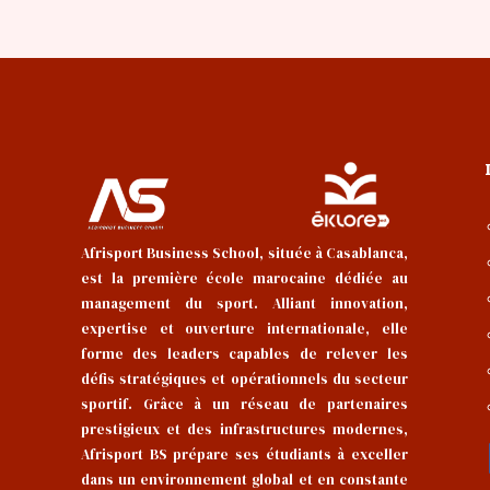
Afrisport Business School, située à Casablanca,
est la première école marocaine dédiée au
management du sport. Alliant innovation,
expertise et ouverture internationale, elle
forme des leaders capables de relever les
défis stratégiques et opérationnels du secteur
sportif. Grâce à un réseau de partenaires
prestigieux et des infrastructures modernes,
Afrisport BS prépare ses étudiants à exceller
dans un environnement global et en constante