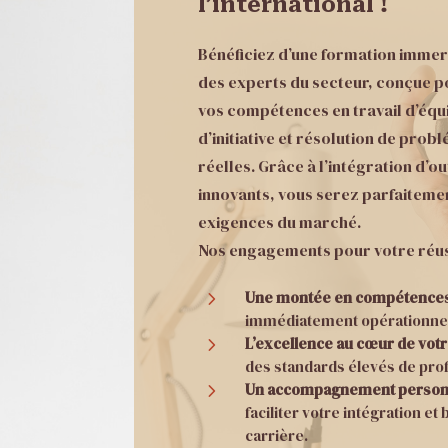
l’international !
Bénéficiez d’une formation immer
des experts du secteur, conçue 
vos compétences en travail d’équ
d’initiative et résolution de prob
réelles. Grâce à l’intégration d’ou
innovants, vous serez parfaiteme
exigences du marché.
Nos engagements pour votre réuss
5
Une montée en compétences
immédiatement opérationne
5
L’excellence au cœur de vot
des standards élevés de pro
5
Un accompagnement person
faciliter votre intégration et
carrière.